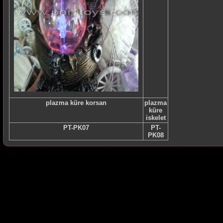
plazma küre korsan
plazma
küre
iskelet
PT-PK07
PT-
PK08