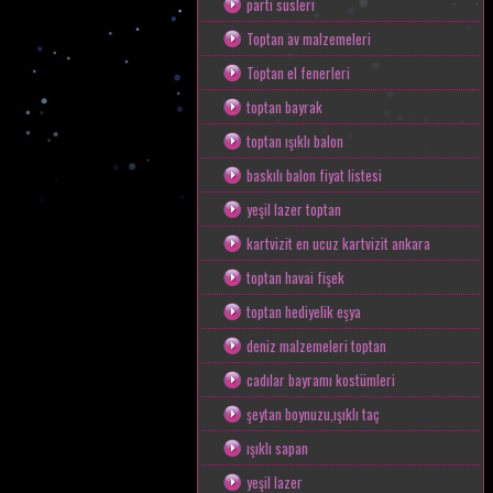
parti süsleri
Toptan av malzemeleri
Toptan el fenerleri
toptan bayrak
toptan ışıklı balon
baskılı balon fiyat listesi
yeşil lazer toptan
kartvizit en ucuz kartvizit ankara
toptan havai fişek
toptan hediyelik eşya
deniz malzemeleri toptan
cadılar bayramı kostümleri
şeytan boynuzu,ışıklı taç
ışıklı sapan
yeşil lazer