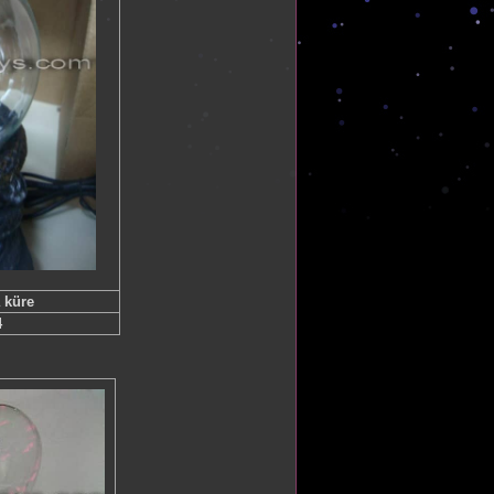
 küre
4