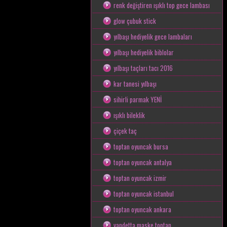
renk değiştiren ışıklı top gece lambası
glow çubuk stick
yılbaşı hediyelik gece lambaları
yılbaşı hediyelik biblolar
yılbaşı taçları tacı 2016
kar tanesi yılbaşı
sihirli parmak YENİ
ışıklı bileklik
çiçek taç
toptan oyuncak bursa
toptan oyuncak antalya
toptan oyuncak izmir
toptan oyuncak istanbul
toptan oyuncak ankara
vandetta maske toptan