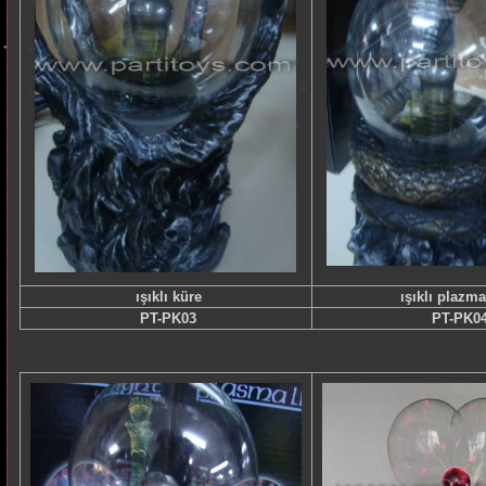
ışıklı küre
ışıklı plazma
PT-PK03
PT-PK0