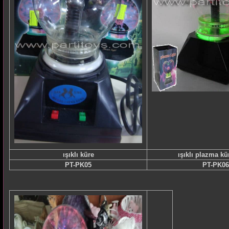
ışıklı küre
ışıklı plazma k
PT-PK05
PT-PK06