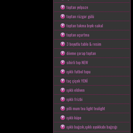
toptan yelpaze
toptan rüzgar gülü
toptan takma bıyık-sakal
toptan uçurtma
3 boyutlu tablo & resim
dövme çorap toptan
sihirli top NEW
ışıklı futbol topu
taç çiçek YENİ
ışıklı eldiven
ışıklı frizbi
pilli mum tea light tealight
ışıklı küpe
ışıklı bağcık,ışıklı ayakkabı bağcığı