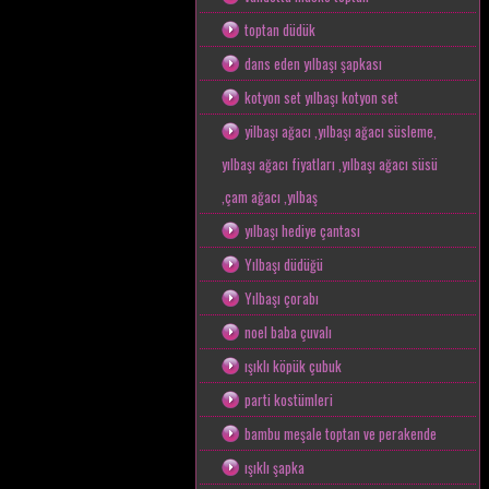
toptan düdük
dans eden yılbaşı şapkası
kotyon set yılbaşı kotyon set
yilbaşı ağacı ,yılbaşı ağacı süsleme,
yılbaşı ağacı fiyatları ,yılbaşı ağacı süsü
,çam ağacı ,yılbaş
yılbaşı hediye çantası
Yılbaşı düdüğü
Yılbaşı çorabı
noel baba çuvalı
ışıklı köpük çubuk
parti kostümleri
bambu meşale toptan ve perakende
ışıklı şapka