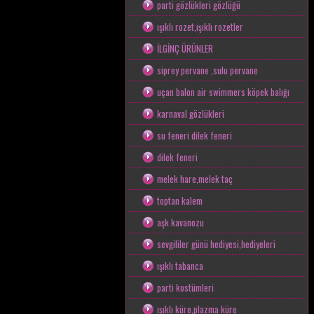
parti gözlükleri gözlüğü
ışıklı rozet,ışıklı rozetler
İLGİNÇ ÜRÜNLER
siprey pervane ,sulu pervane
uçan balon air swimmers köpek balığı
karnaval gözlükleri
su feneri dilek feneri
dilek feneri
melek hare,melek taç
toptan kalem
aşk kavanozu
sevgililer günü hediyesi,hediyeleri
ışıklı tabanca
parti kostümleri
ışıklı küre,plazma küre