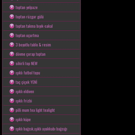
toptan yelpaze
toptan rüzgar gülü
toptan takma bıyık-sakal
toptan uçurtma
3 boyutlu tablo & resim
dövme çorap toptan
sihirli top NEW
ışıklı futbol topu
taç çiçek YENİ
ışıklı eldiven
ışıklı frizbi
pilli mum tea light tealight
ışıklı küpe
ışıklı bağcık,ışıklı ayakkabı bağcığı