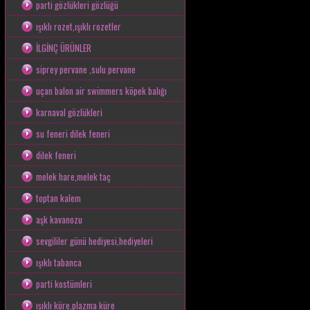
parti gözlükleri gözlüğü
ışıklı rozet,ışıklı rozetler
İLGİNÇ ÜRÜNLER
siprey pervane ,sulu pervane
uçan balon air swimmers köpek balığı
karnaval gözlükleri
su feneri dilek feneri
dilek feneri
melek hare,melek taç
toptan kalem
aşk kavanozu
sevgililer günü hediyesi,hediyeleri
ışıklı tabanca
parti kostümleri
ışıklı küre,plazma küre