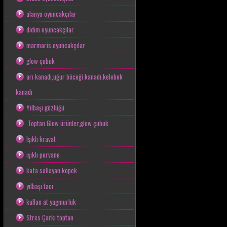
alanya oyuncakçılar
didim oyuncakçılar
marmaris oyuncakçılar
glow çubuk
arı kanadı,uğur böceği kanadı,kelebek
kanadı
Yılbaşı gözlüğü
Toptan Glow ürünler,glow çubuk
Işıklı kravat
ışıklı pervane
kafa sallayan köpek
yılbaşı tacı
kullan at yagmurluk
Stres Çarkı toptan