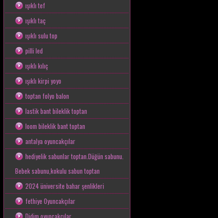
ışıklı tef
ışıklı taç
ışıklı sulu top
pilli led
ışıklı kılıç
ışıklı kirpi yoyo
toptan folyo balon
lastik bant bileklik toptan
loom bileklik bant toptan
antalya oyuncakçılar
hediyelik sabunlar toptan.Düğün sabunu.
Bebek sabunu,kokulu sabun toptan
2024 üniversite bahar şenlikleri
fethiye Oyuncakçılar
Didim oyuncakçılar