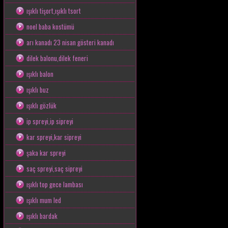
ışıklı tişort,ışıklı tsort
noel baba kostümü
arı kanadı 23 nisan gösteri kanadı
dilek balonu,dilek feneri
ışıklı balon
ışıklı buz
ışıklı gözlük
ip spreyi,ip sipreyi
kar spreyi,kar sipreyi
şaka kar spreyi
saç spreyi,saç sipreyi
ışıklı top gece lambası
ışıklı mum led
ışıklı bardak