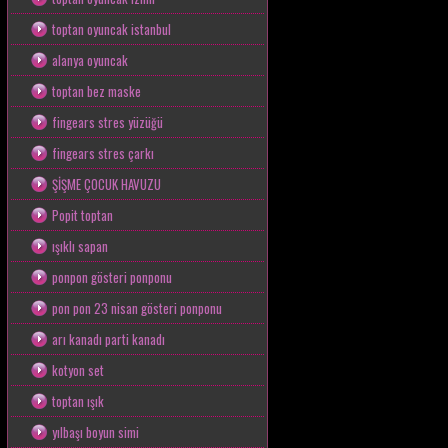
toptan oyuncak istanbul
alanya oyuncak
toptan bez maske
fingears stres yüzüğü
fingears stres çarkı
ŞİŞME ÇOCUK HAVUZU
Popit toptan
ışıklı sapan
ponpon gösteri ponponu
pon pon 23 nisan gösteri ponponu
arı kanadı parti kanadı
kotyon set
toptan ışık
yılbaşı boyun simi