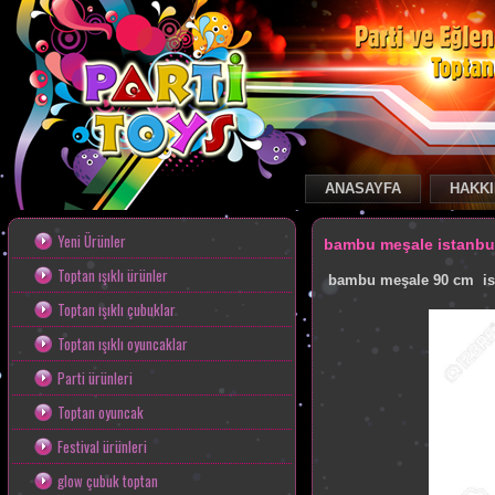
ANASAYFA
HAKKI
Toptan Oyuncak
Yeni Ürünler
bambu meşale istanbu
Toptan ışıklı ürünler
bambu meşale 90 cm istan
Toptan ışıklı çubuklar
Toptan ışıklı oyuncaklar
Parti ürünleri
Toptan oyuncak
Festival ürünleri
glow çubuk toptan