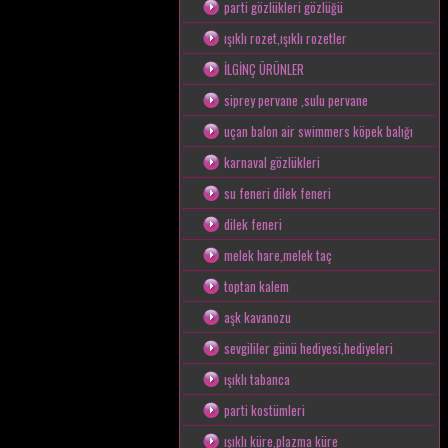
parti gözlükleri gözlüğü
ışıklı rozet,ışıklı rozetler
İLGİNÇ ÜRÜNLER
siprey pervane ,sulu pervane
uçan balon air swimmers köpek balığı
karnaval gözlükleri
su feneri dilek feneri
dilek feneri
melek hare,melek taç
toptan kalem
aşk kavanozu
sevgililer günü hediyesi,hediyeleri
ışıklı tabanca
parti kostümleri
ışıklı küre,plazma küre