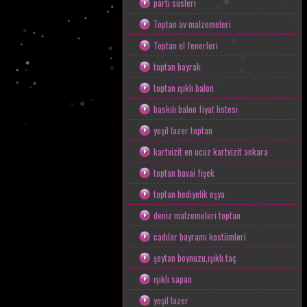
parti süsleri
Toptan av malzemeleri
Toptan el fenerleri
toptan bayrak
toptan ışıklı balon
baskılı balon fiyat listesi
yeşil lazer toptan
kartvizit en ucuz kartvizit ankara
toptan havai fişek
toptan hediyelik eşya
deniz malzemeleri toptan
cadılar bayramı kostümleri
şeytan boynuzu,ışıklı taç
ışıklı sapan
yeşil lazer