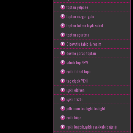
toptan yelpaze
toptan rüzgar gülü
toptan takma bıyık-sakal
toptan uçurtma
3 boyutlu tablo & resim
dövme çorap toptan
sihirli top NEW
ışıklı futbol topu
taç çiçek YENİ
ışıklı eldiven
ışıklı frizbi
pilli mum tea light tealight
ışıklı küpe
ışıklı bağcık,ışıklı ayakkabı bağcığı