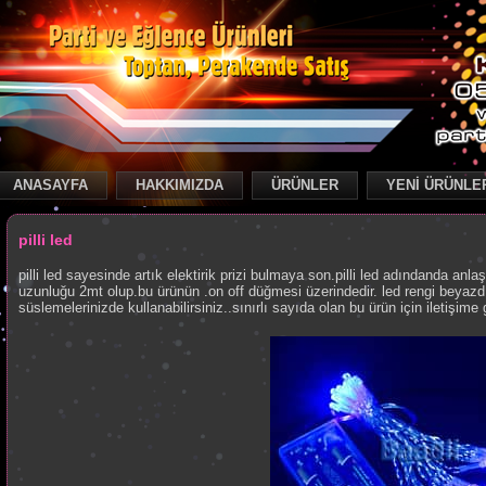
ANASAYFA
HAKKIMIZDA
ÜRÜNLER
YENİ ÜRÜNLE
k
pilli led
pilli led sayesinde artık elektirik prizi bulmaya son.pilli led adındanda anlaşıla
uzunluğu 2mt olup.bu ürünün .on off düğmesi üzerindedir. led rengi beyazd
süslemelerinizde kullanabilirsiniz..sınırlı sayıda olan bu ürün için iletişime 