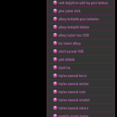
renk değiştiren ışıklı top gece lambası
glow çubuk stick
yılbaşı hediyelik gece lambaları
yılbaşı hediyelik biblolar
yılbaşı taçları tacı 2016
kar tanesi yılbaşı
sihirli parmak YENİ
ışıklı bileklik
çiçek taç
toptan oyuncak bursa
toptan oyuncak antalya
toptan oyuncak izmir
toptan oyuncak istanbul
toptan oyuncak ankara
vandetta maske toptan