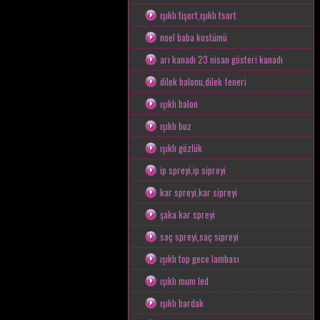
ışıklı tişort,ışıklı tsort
noel baba kostümü
arı kanadı 23 nisan gösteri kanadı
dilek balonu,dilek feneri
ışıklı balon
ışıklı buz
ışıklı gözlük
ip spreyi,ip sipreyi
kar spreyi,kar sipreyi
şaka kar spreyi
saç spreyi,saç sipreyi
ışıklı top gece lambası
ışıklı mum led
ışıklı bardak