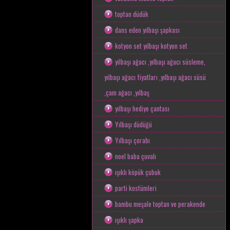
toptan düdük
dans eden yılbaşı şapkası
kotyon set yılbaşı kotyon set
yilbaşı ağacı ,yılbaşı ağacı süsleme,
yılbaşı ağacı fiyatları ,yılbaşı ağacı süsü
,çam ağacı ,yılbaş
yılbaşı hediye çantası
Yılbaşı düdüğü
Yılbaşı çorabı
noel baba çuvalı
ışıklı köpük çubuk
parti kostümleri
bambu meşale toptan ve perakende
ışıklı şapka