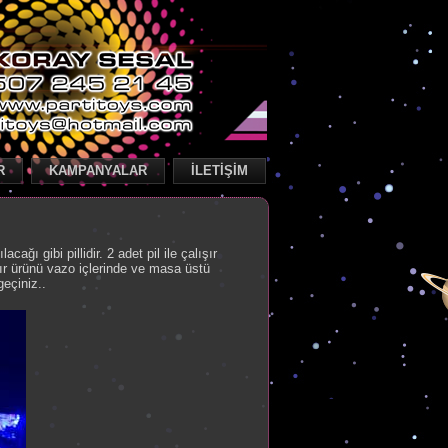
R
KAMPANYALAR
İLETİŞİM
cağı gibi pillidir. 2 adet pil ile çalışır
ır ürünü vazo içlerinde ve masa üstü
geçiniz..