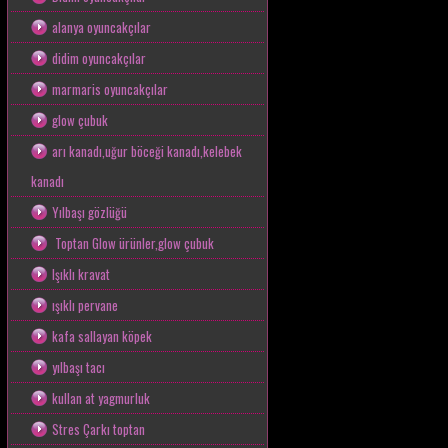
alanya oyuncakçılar
didim oyuncakçılar
marmaris oyuncakçılar
glow çubuk
arı kanadı,uğur böceği kanadı,kelebek
kanadı
Yılbaşı gözlüğü
Toptan Glow ürünler,glow çubuk
Işıklı kravat
ışıklı pervane
kafa sallayan köpek
yılbaşı tacı
kullan at yagmurluk
Stres Çarkı toptan