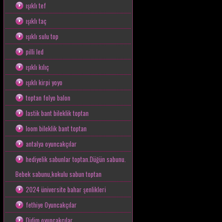
ışıklı tef
ışıklı taç
ışıklı sulu top
pilli led
ışıklı kılıç
ışıklı kirpi yoyo
toptan folyo balon
lastik bant bileklik toptan
loom bileklik bant toptan
antalya oyuncakçılar
hediyelik sabunlar toptan.Düğün sabunu.
Bebek sabunu,kokulu sabun toptan
2024 üniversite bahar şenlikleri
fethiye Oyuncakçılar
Didim oyuncakçılar