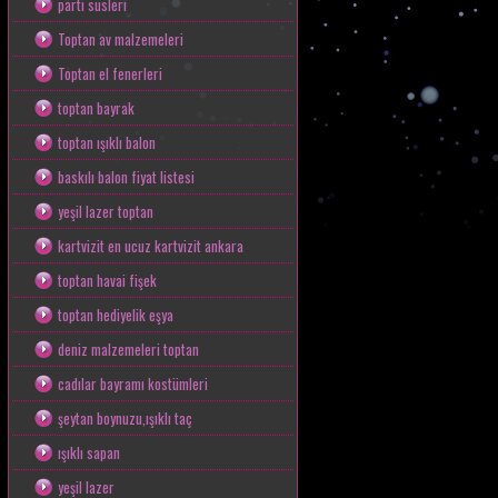
parti süsleri
Toptan av malzemeleri
Toptan el fenerleri
toptan bayrak
toptan ışıklı balon
baskılı balon fiyat listesi
yeşil lazer toptan
kartvizit en ucuz kartvizit ankara
toptan havai fişek
toptan hediyelik eşya
deniz malzemeleri toptan
cadılar bayramı kostümleri
şeytan boynuzu,ışıklı taç
ışıklı sapan
yeşil lazer