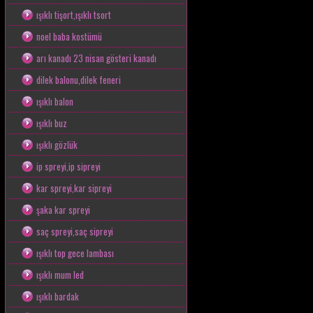
ışıklı tişort,ışıklı tsort
noel baba kostümü
arı kanadı 23 nisan gösteri kanadı
dilek balonu,dilek feneri
ışıklı balon
ışıklı buz
ışıklı gözlük
ip spreyi,ip sipreyi
kar spreyi,kar sipreyi
şaka kar spreyi
saç spreyi,saç sipreyi
ışıklı top gece lambası
ışıklı mum led
ışıklı bardak