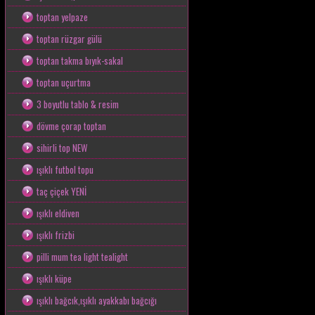
toptan yelpaze
toptan rüzgar gülü
toptan takma bıyık-sakal
toptan uçurtma
3 boyutlu tablo & resim
dövme çorap toptan
sihirli top NEW
ışıklı futbol topu
taç çiçek YENİ
ışıklı eldiven
ışıklı frizbi
pilli mum tea light tealight
ışıklı küpe
ışıklı bağcık,ışıklı ayakkabı bağcığı