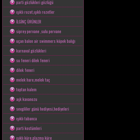
parti gözlükleri gözlüğü
ışıklı rozet,ışıklı rozetler
İLGİNÇ ÜRÜNLER
siprey pervane ,sulu pervane
uçan balon air swimmers köpek balığı
karnaval gözlükleri
su feneri dilek feneri
dilek feneri
melek hare,melek taç
toptan kalem
aşk kavanozu
sevgililer günü hediyesi,hediyeleri
ışıklı tabanca
parti kostümleri
ışıklı küre,plazma küre