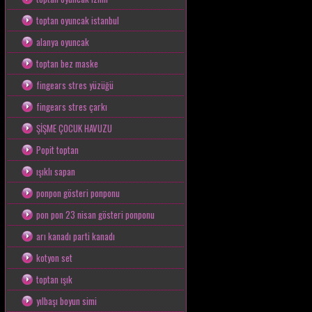
toptan oyuncak istanbul
alanya oyuncak
toptan bez maske
fingears stres yüzüğü
fingears stres çarkı
ŞİŞME ÇOCUK HAVUZU
Popit toptan
ışıklı sapan
ponpon gösteri ponponu
pon pon 23 nisan gösteri ponponu
arı kanadı parti kanadı
kotyon set
toptan ışık
yılbaşı boyun simi