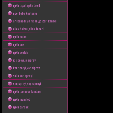
ışıklı tişort,ışıklı tsort
noel baba kostümü
arı kanadı 23 nisan gösteri kanadı
dilek balonu,dilek feneri
ışıklı balon
ışıklı buz
ışıklı gözlük
ip spreyi,ip sipreyi
kar spreyi,kar sipreyi
şaka kar spreyi
saç spreyi,saç sipreyi
ışıklı top gece lambası
ışıklı mum led
ışıklı bardak