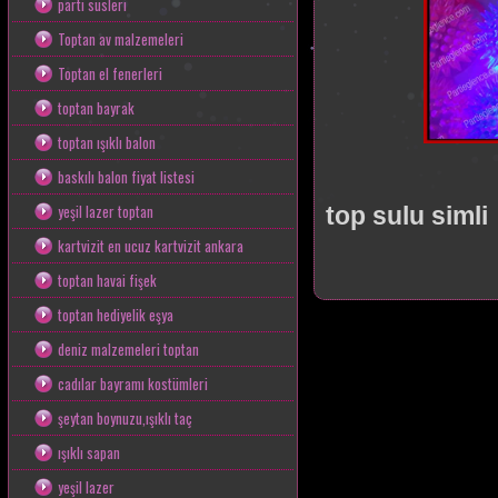
parti süsleri
Toptan av malzemeleri
Toptan el fenerleri
toptan bayrak
toptan ışıklı balon
baskılı balon fiyat listesi
ışıklı 
yeşil lazer toptan
top sulu simli
kartvizit en ucuz kartvizit ankara
toptan havai fişek
toptan hediyelik eşya
deniz malzemeleri toptan
cadılar bayramı kostümleri
şeytan boynuzu,ışıklı taç
ışıklı sapan
yeşil lazer