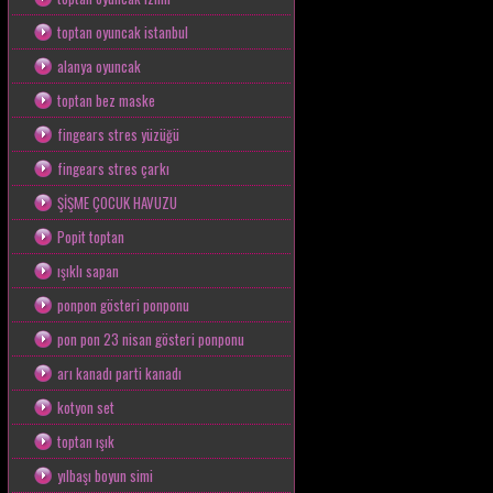
toptan oyuncak istanbul
alanya oyuncak
toptan bez maske
fingears stres yüzüğü
fingears stres çarkı
ŞİŞME ÇOCUK HAVUZU
Popit toptan
ışıklı sapan
ponpon gösteri ponponu
pon pon 23 nisan gösteri ponponu
arı kanadı parti kanadı
kotyon set
toptan ışık
yılbaşı boyun simi