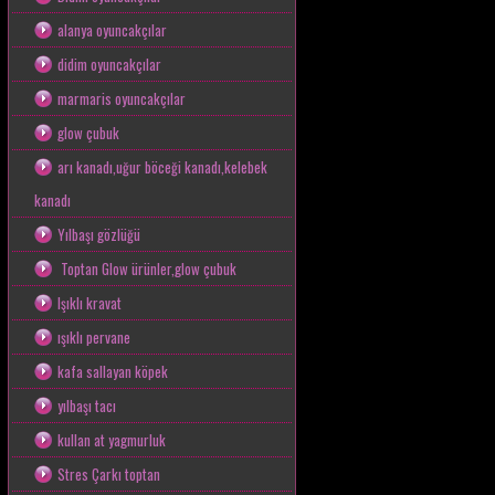
alanya oyuncakçılar
didim oyuncakçılar
marmaris oyuncakçılar
glow çubuk
arı kanadı,uğur böceği kanadı,kelebek
kanadı
Yılbaşı gözlüğü
Toptan Glow ürünler,glow çubuk
Işıklı kravat
ışıklı pervane
kafa sallayan köpek
yılbaşı tacı
kullan at yagmurluk
Stres Çarkı toptan