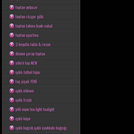
toptan yelpaze
toptan rüzgar gülü
toptan takma bıyık-sakal
toptan uçurtma
3 boyutlu tablo & resim
dövme çorap toptan
sihirli top NEW
ışıklı futbol topu
taç çiçek YENİ
ışıklı eldiven
ışıklı frizbi
pilli mum tea light tealight
ışıklı küpe
ışıklı bağcık,ışıklı ayakkabı bağcığı