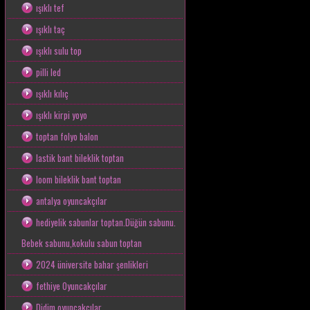
ışıklı tef
ışıklı taç
ışıklı sulu top
pilli led
ışıklı kılıç
ışıklı kirpi yoyo
toptan folyo balon
lastik bant bileklik toptan
loom bileklik bant toptan
antalya oyuncakçılar
hediyelik sabunlar toptan.Düğün sabunu.
Bebek sabunu,kokulu sabun toptan
2024 üniversite bahar şenlikleri
fethiye Oyuncakçılar
Didim oyuncakçılar