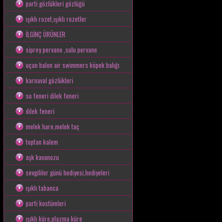
parti gözlükleri gözlüğü
ışıklı rozet,ışıklı rozetler
İLGİNÇ ÜRÜNLER
siprey pervane ,sulu pervane
uçan balon air swimmers köpek balığı
karnaval gözlükleri
su feneri dilek feneri
dilek feneri
melek hare,melek taç
toptan kalem
aşk kavanozu
sevgililer günü hediyesi,hediyeleri
ışıklı tabanca
parti kostümleri
ışıklı küre,plazma küre